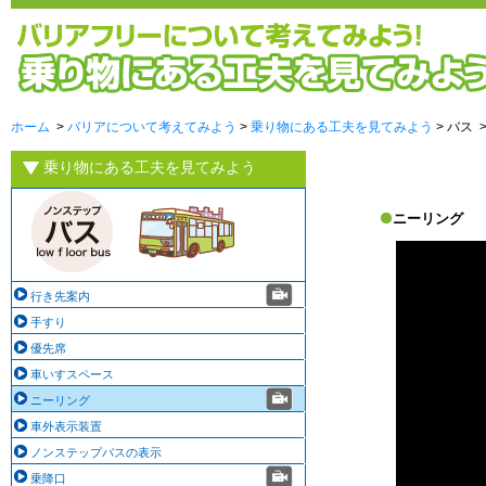
ホーム
>
バリアについて考えてみよう
>
乗り物にある工夫を見てみよう
> バス 
乗り物にある工夫を見てみよう
ニーリング
行き先案内
手すり
優先席
車いすスペース
ニーリング
車外表示装置
ノンステップバスの表示
乗降口