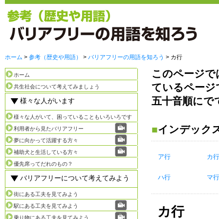
ホーム
>
参考（歴史や用語）
>
バリアフリーの用語を知ろう
> カ行
このページで
ホーム
ているページ
共生社会について考えてみましょう
五十音順にで
様々な人がいます
様々な人がいて、困っていることもいろいろです
■
インデック
利用者から見たバリアフリー
夢に向かって活躍する方々
補助犬と生活している方々
ア行
カ
優先席ってだれのもの？
ハ行
マ
バリアフリーについて考えてみよう
街にある工夫を見てみよう
駅にある工夫を見てみよう
カ行
乗り物にある工夫を見てみよう